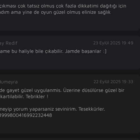
kması çok tatsız olmuş çok fazla dikkatimi dağıtığı için 
dım ama yine de oyun güzel olmuş elinize sağlık
ay Redif
23 Eylül 2025 19:49
e bu haliyle bile çıkabilir. Jamde başarılar :]
Humeyra
22 Eylül 2025 19:33
rede gayet güzel uygulanmis. Üzerine düsülürse güzel bir 
rtilabilir. Tebrikler ! 

yip yorum yaparsaniz sevinirim. Tesekkürler. 

1999800416992232448