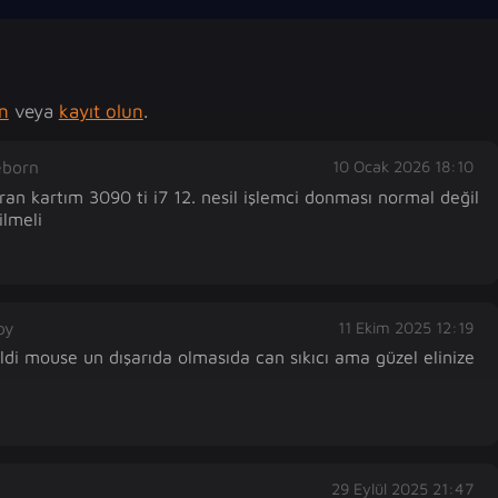
ın
veya
kayıt olun
.
eborn
10 Ocak 2026 18:10
an kartım 3090 ti i7 12. nesil işlemci donması normal değil 
py
11 Ekim 2025 12:19
eldi mouse un dışarıda olmasıda can sıkıcı ama güzel elinize 
29 Eylül 2025 21:47